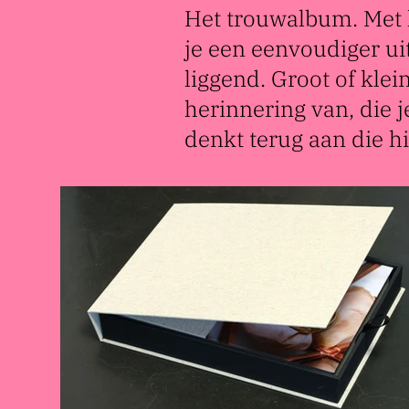
Het trouwalbum. Met li
je een eenvoudiger ui
liggend. Groot of klei
herinnering van, die j
denkt terug aan die h