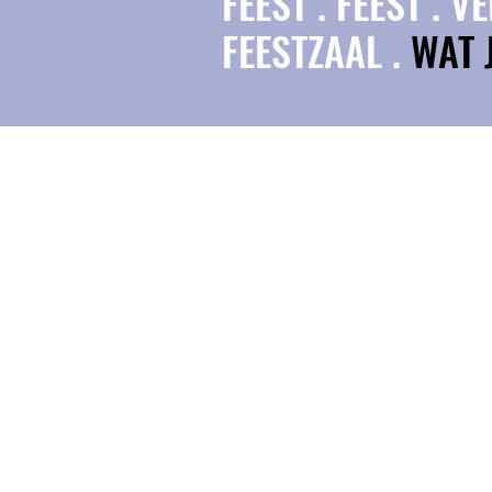
FEEST . FEEST . 
FEESTZAAL .
WAT 