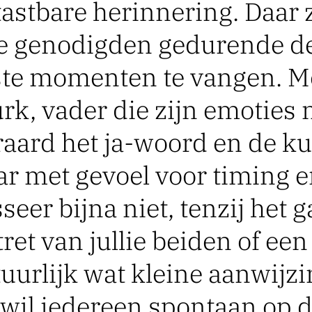
tastbare
herinnering. Daar z
 de genodigden gedurende d
ste momenten te vangen. M
rk, vader die zijn emoties 
raard het ja-woord en de ku
r met gevoel voor timing e
sseer bijna niet, tenzij het 
et van jullie beiden of een 
tuurlijk wat kleine aanwijzi
 wil iedereen spontaan op de