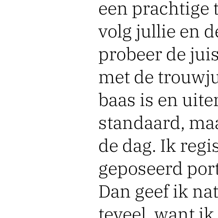
een prachtige 
volg jullie en
probeer de jui
met de trouwju
baas is en uite
standaard, maa
de dag. Ik regi
geposeerd portr
Dan geef ik na
teveel, want ik