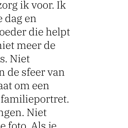
org ik voor. Ik
e dag en
oeder die helpt
niet meer de
s. Niet
n de sfeer van
gaat om een
familieportret.
ngen. Niet
 foto. Als je